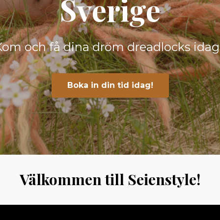
Sverige
Kom och få dina dröm dreadlocks idag
Boka in din tid idag!
Välkommen till Seienstyle!