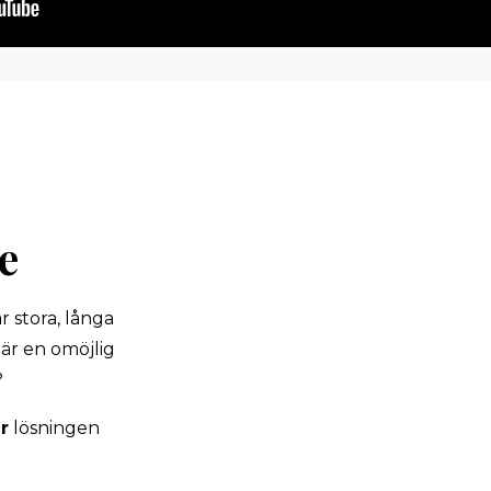
e
 stora, långa
är en omöjlig
?
r
lösningen