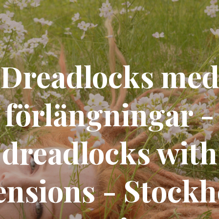
Dreadlocks me
förlängningar -
dreadlocks with
ensions - Stock