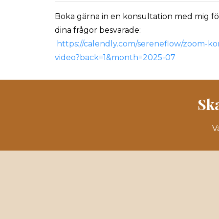
Boka gärna in en konsultation med mig för 
dina frågor besvarade:
https://calendly.com/sereneflow/zoom-ko
video?back=1&month=2025-07
Sk
V