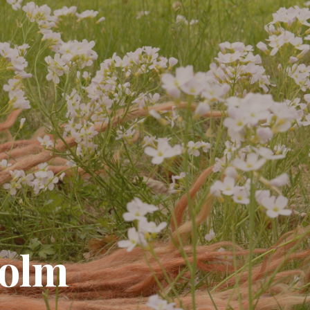
d
holm