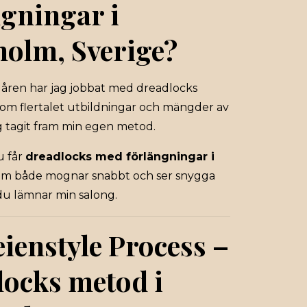
ngningar i
holm, Sverige?
 åren har jag jobbat med dreadlocks
om flertalet utbildningar och mängder av
g tagit fram min egen metod.
u får
dreadlocks med förlängningar i
m både mognar snabbt och ser snygga
 du lämnar min salong.
ienstyle Process –
locks metod i