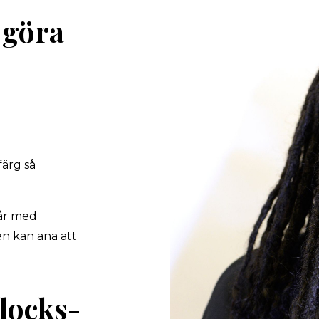
t göra
a
färg så
hår med
en kan ana att
dlocks-