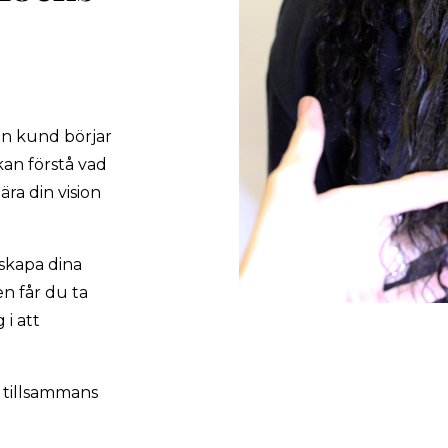
en kund börjar
 kan förstå vad
ra din vision
 skapa dina
n får du ta
 i att
g tillsammans