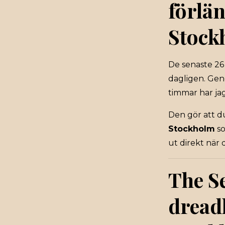
förlä
Stock
De senaste 26
dagligen. Gen
timmar har ja
Den gör att d
Stockholm
so
ut direkt när
The Se
dread