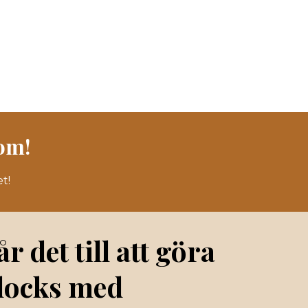
om!
t!
r det till att göra
locks med