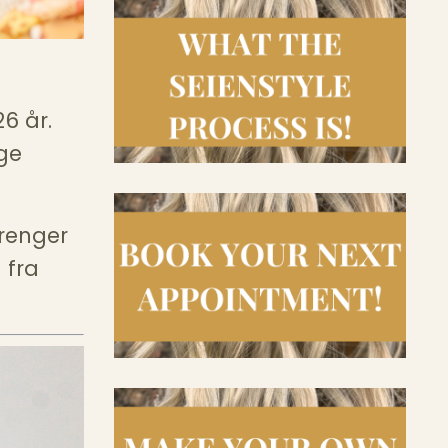
6 år.
ge
trenger
 fra