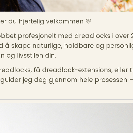
 er du hjertelig velkommen 💛
obbet profesjonelt med dreadlocks i over 2
d å skape naturlige, holdbare og personli
og livsstilen din.
readlocks, få dreadlock-extensions, eller 
 guider jeg deg gjennom hele prosessen –